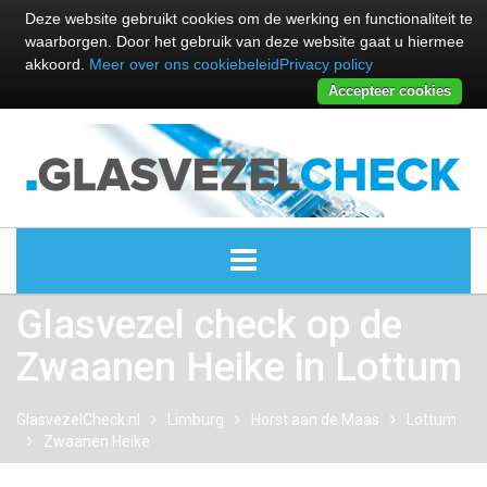
Deze website gebruikt cookies om de werking en functionaliteit te
waarborgen. Door het gebruik van deze website gaat u hiermee
akkoord.
Meer over ons cookiebeleid
Privacy policy
Accepteer cookies
Glasvezel check op de
ALLE GLASVEZEL PROVIDERS
Zwaanen Heike in Lottum
GLASVEZEL PROVIDERS
GlasvezelCheck.nl
Limburg
Horst aan de Maas
Lottum
KABEL INTERNET PROVIDERS
Zwaanen Heike
GLASVEZEL ALTERNATIEVEN