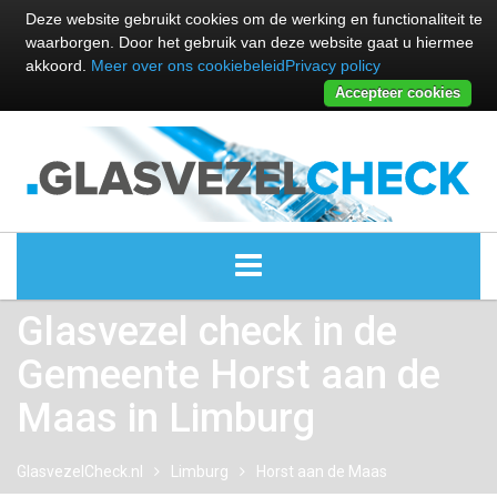
Deze website gebruikt cookies om de werking en functionaliteit te
waarborgen. Door het gebruik van deze website gaat u hiermee
akkoord.
Meer over ons cookiebeleid
Privacy policy
Accepteer cookies
Glasvezel check in de
ALLE GLASVEZEL PROVIDERS
Gemeente Horst aan de
GLASVEZEL PROVIDERS
Maas in Limburg
KABEL INTERNET PROVIDERS
GlasvezelCheck.nl
Limburg
Horst aan de Maas
GLASVEZEL ALTERNATIEVEN