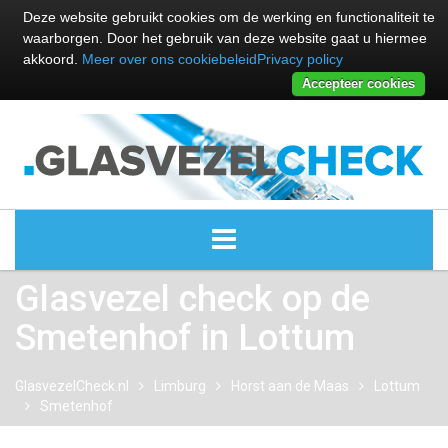
Deze website gebruikt cookies om de werking en functionaliteit te
waarborgen. Door het gebruik van deze website gaat u hiermee
akkoord.
Meer over ons cookiebeleid
Privacy policy
Accepteer cookies
Glasvezel check op de
ALLE GLASVEZEL PROVIDERS
Smetenhof in Lottum
GLASVEZEL PROVIDERS
GlasvezelCheck.nl
Limburg
Horst aan de Maas
Lottum
KABEL INTERNET PROVIDERS
Smetenhof
GLASVEZEL ALTERNATIEVEN