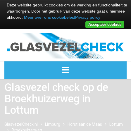
Deze website gebruikt cookies om de werking en functionaliteit te
waarborgen. Door het gebruik van deze website gaat u hiermee
akkoord.
Meer over ons cookiebeleid
Privacy policy
Accepteer cookies
Glasvezel check op de
ALLE GLASVEZEL PROVIDERS
Broekhuizerweg in
GLASVEZEL PROVIDERS
Lottum
KABEL INTERNET PROVIDERS
GlasvezelCheck.nl
Limburg
Horst aan de Maas
Lottum
Broekhuizerweg
GLASVEZEL ALTERNATIEVEN