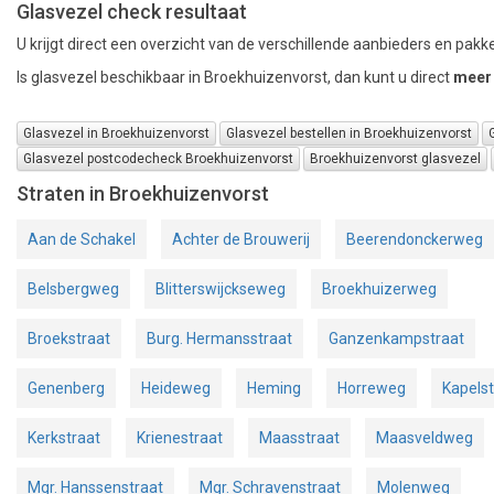
Glasvezel check resultaat
U krijgt direct een overzicht van de verschillende aanbieders en pakke
Is glasvezel beschikbaar in Broekhuizenvorst, dan kunt u direct
meer 
Glasvezel in Broekhuizenvorst
Glasvezel bestellen in Broekhuizenvorst
Glasvezel postcodecheck Broekhuizenvorst
Broekhuizenvorst glasvezel
Straten in Broekhuizenvorst
Aan de Schakel
Achter de Brouwerij
Beerendonckerweg
Belsbergweg
Blitterswijckseweg
Broekhuizerweg
Broekstraat
Burg. Hermansstraat
Ganzenkampstraat
Genenberg
Heideweg
Heming
Horreweg
Kapelst
Kerkstraat
Krienestraat
Maasstraat
Maasveldweg
Mgr. Hanssenstraat
Mgr. Schravenstraat
Molenweg