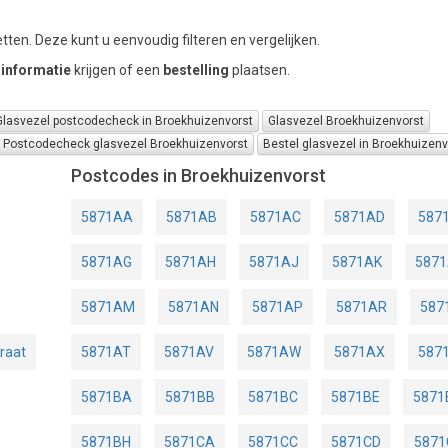
tten. Deze kunt u eenvoudig filteren en vergelijken.
informatie
krijgen of een
bestelling
plaatsen.
Glasvezel postcodecheck in Broekhuizenvorst
Glasvezel Broekhuizenvorst
Postcodecheck glasvezel Broekhuizenvorst
Bestel glasvezel in Broekhuizenv
Postcodes in Broekhuizenvorst
5871AA
5871AB
5871AC
5871AD
587
5871AG
5871AH
5871AJ
5871AK
5871
5871AM
5871AN
5871AP
5871AR
587
raat
5871AT
5871AV
5871AW
5871AX
587
5871BA
5871BB
5871BC
5871BE
5871
5871BH
5871CA
5871CC
5871CD
5871