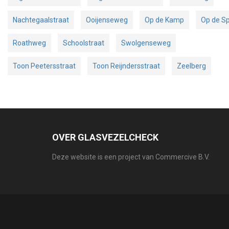
Nachtegaalstraat
Ooijenseweg
Op de Kamp
Op de S
Roathweg
Schoolstraat
Swolgenseweg
Toon Peetersstraat
Toon Reijndersstraat
Zeelberg
OVER GLASVEZELCHECK
Deze website is een project van Commercive B.V.