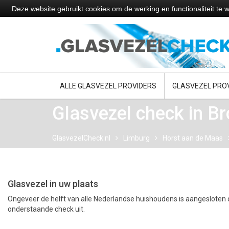
Deze website gebruikt cookies om de werking en functionaliteit t
ALLE GLASVEZEL PROVIDERS
GLASVEZEL PRO
Glasvezel check in B
GlasvezelCheck.nl
Limburg
Horst aan de Maas
Glasvezel in uw plaats
Ongeveer de helft van alle Nederlandse huishoudens is aangesloten o
onderstaande check uit.