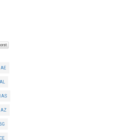
orst
1AE
AL
1AS
1AZ
BG
CE