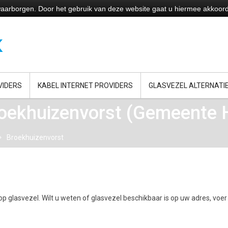
e waarborgen. Door het gebruik van deze website gaat u hiermee akkoor
VIDERS
KABEL INTERNET PROVIDERS
GLASVEZEL ALTERNATI
roekhuizenvorst (Gemeente 
Broekhuizenvorst
p glasvezel. Wilt u weten of glasvezel beschikbaar is op uw adres, voer