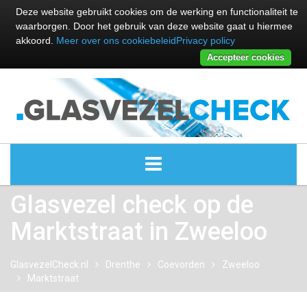
Deze website gebruikt cookies om de werking en functionaliteit te
waarborgen. Door het gebruik van deze website gaat u hiermee
akkoord.
Meer over ons cookiebeleid
Privacy policy
Accepteer cookies
Glasvezel check op de
ALLE GLASVEZEL PROVIDERS
Marktstraat in Zweeloo
GLASVEZEL PROVIDERS
GlasvezelCheck.nl
Drenthe
Coevorden
Zweeloo
KABEL INTERNET PROVIDERS
Marktstraat
GLASVEZEL ALTERNATIEVEN