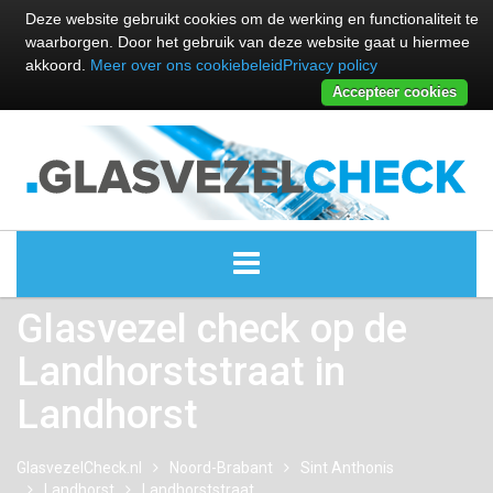
Deze website gebruikt cookies om de werking en functionaliteit te
waarborgen. Door het gebruik van deze website gaat u hiermee
akkoord.
Meer over ons cookiebeleid
Privacy policy
Accepteer cookies
Glasvezel check op de
ALLE GLASVEZEL PROVIDERS
Landhorststraat in
GLASVEZEL PROVIDERS
Landhorst
KABEL INTERNET PROVIDERS
GlasvezelCheck.nl
Noord-Brabant
Sint Anthonis
Landhorst
Landhorststraat
GLASVEZEL ALTERNATIEVEN