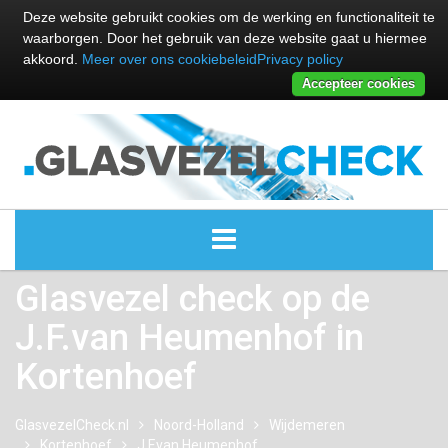
Deze website gebruikt cookies om de werking en functionaliteit te
waarborgen. Door het gebruik van deze website gaat u hiermee
akkoord.
Meer over ons cookiebeleid
Privacy policy
Accepteer cookies
Glasvezel check op de
ALLE GLASVEZEL PROVIDERS
J.F.van Heumenhof in
GLASVEZEL PROVIDERS
Kortenhoef
KABEL INTERNET PROVIDERS
GlasvezelCheck.nl
Noord-Holland
Wijdemeren
Kortenhoef
GLASVEZEL ALTERNATIEVEN
J.F.van Heumenhof