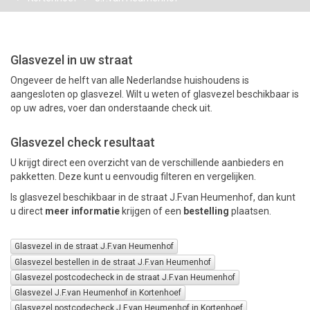
PAKKETTEN
Glasvezel in uw straat
Ongeveer de helft van alle Nederlandse huishoudens is
aangesloten op glasvezel. Wilt u weten of glasvezel beschikbaar is
op uw adres, voer dan onderstaande check uit.
Glasvezel check resultaat
U krijgt direct een overzicht van de verschillende aanbieders en
pakketten. Deze kunt u eenvoudig filteren en vergelijken.
Is glasvezel beschikbaar in de straat J.F.van Heumenhof, dan kunt
u direct
meer informatie
krijgen of een
bestelling
plaatsen.
Glasvezel in de straat J.F.van Heumenhof
Glasvezel bestellen in de straat J.F.van Heumenhof
Glasvezel postcodecheck in de straat J.F.van Heumenhof
Glasvezel J.F.van Heumenhof in Kortenhoef
Glasvezel postcodecheck J.F.van Heumenhof in Kortenhoef