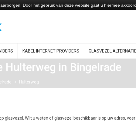
e waarborgen. Door het gebruik van deze website gaat u hiermee akkoor
VIDERS
KABEL INTERNET PROVIDERS
GLASVEZEL ALTERNATI
e Hulterweg in Bingelrade
elrade
Hulterweg
p glasvezel. Wilt u weten of glasvezel beschikbaar is op uw adres, voer