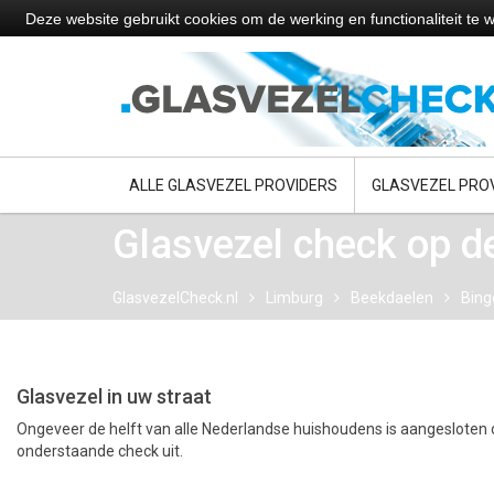
Deze website gebruikt cookies om de werking en functionaliteit t
ALLE GLASVEZEL PROVIDERS
GLASVEZEL PRO
Glasvezel check op d
GlasvezelCheck.nl
Limburg
Beekdaelen
Bing
Glasvezel in uw straat
Ongeveer de helft van alle Nederlandse huishoudens is aangesloten o
onderstaande check uit.