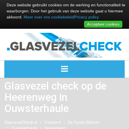
Deze website gebruikt cookies om de werking en functionaliteit te
waarborgen. Door het gebruik van deze website gaat u hiermee
akkoord.
Meer over ons cookiebeleid
Privacy policy
Accepteer cookies
Glasvezel check op de
ALLE GLASVEZEL PROVIDERS
Heerenweg in
GLASVEZEL PROVIDERS
Ouwsterhaule
KABEL INTERNET PROVIDERS
GlasvezelCheck.nl
Friesland
De Fryske Marren
Ouwsterhaule
GLASVEZEL ALTERNATIEVEN
Heerenweg