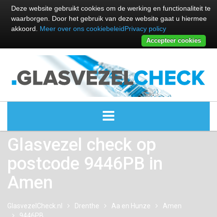
Deze website gebruikt cookies om de werking en functionaliteit te
waarborgen. Door het gebruik van deze website gaat u hiermee
akkoord.
Meer over ons cookiebeleid
Privacy policy
Accepteer cookies
Glasvezel check op
ALLE GLASVEZEL PROVIDERS
postcode 9446PB in
GLASVEZEL PROVIDERS
Amen
KABEL INTERNET PROVIDERS
GlasvezelCheck.nl
Drenthe
Aa en Hunze
Amen
9446PB
GLASVEZEL ALTERNATIEVEN