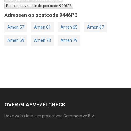
Bestel glasvezel in de postcode 9446PB
Adressen op postcode 9446PB
Amen 57
Amen 61
Amen 65
Amen 67
Amen 69
Amen 73
Amen 79
OVER GLASVEZELCHECK
Deze website is een project van Commercive B.V.