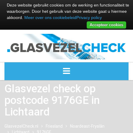
Deze website gebruikt cookies om de werking en functionaliteit te
waarborgen. Door het gebruik van deze website gaat u hiermee
akkoord.
Meer over ons cookiebeleid
Privacy policy
Accepteer cookies
Glasvezel check op
ALLE GLASVEZEL PROVIDERS
postcode 9176GE in
GLASVEZEL PROVIDERS
Lichtaard
KABEL INTERNET PROVIDERS
GlasvezelCheck.nl
Friesland
Noardeast-Fryslân
Lichtaard
9176GE
GLASVEZEL ALTERNATIEVEN