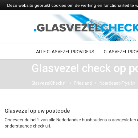
Deze website gebruikt cookies om de werking en functionaliteit t
ALLE GLASVEZEL PROVIDERS
GLASVEZEL PRO
Glasvezel check op 
GlasvezelCheck.nl
Friesland
Noardeast-Fryslân
Glasvezel op uw postcode
Ongeveer de helft van alle Nederlandse huishoudens is aangesloten o
onderstaande check uit.