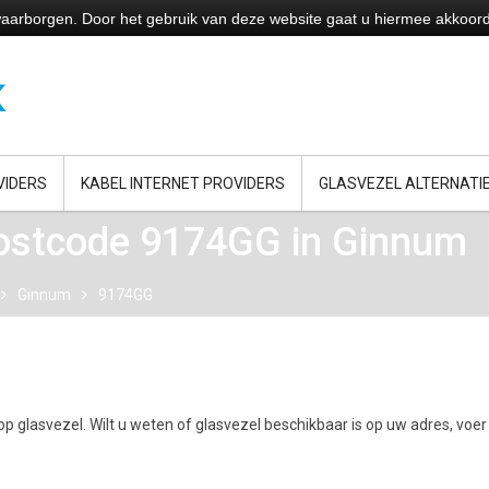
e waarborgen. Door het gebruik van deze website gaat u hiermee akkoor
VIDERS
KABEL INTERNET PROVIDERS
GLASVEZEL ALTERNATI
postcode 9174GG in Ginnum
Ginnum
9174GG
p glasvezel. Wilt u weten of glasvezel beschikbaar is op uw adres, voer