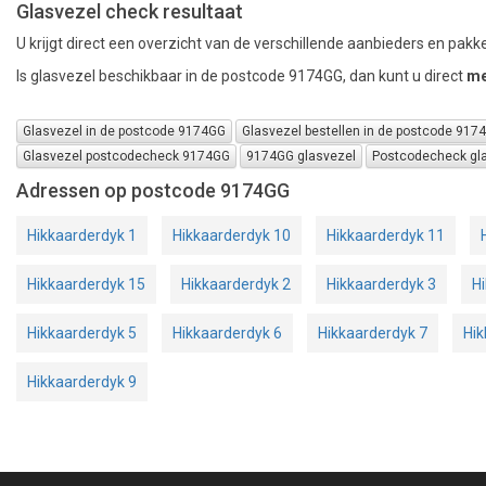
Glasvezel check resultaat
U krijgt direct een overzicht van de verschillende aanbieders en pakke
Is glasvezel beschikbaar in de postcode 9174GG, dan kunt u direct
me
Glasvezel in de postcode 9174GG
Glasvezel bestellen in de postcode 917
Glasvezel postcodecheck 9174GG
9174GG glasvezel
Postcodecheck gl
Adressen op postcode 9174GG
Hikkaarderdyk 1
Hikkaarderdyk 10
Hikkaarderdyk 11
Hikkaarderdyk 15
Hikkaarderdyk 2
Hikkaarderdyk 3
H
Hikkaarderdyk 5
Hikkaarderdyk 6
Hikkaarderdyk 7
Hik
Hikkaarderdyk 9