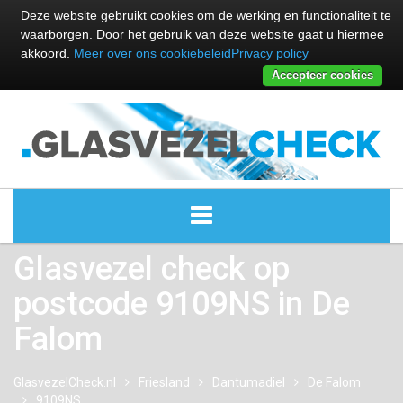
Deze website gebruikt cookies om de werking en functionaliteit te
waarborgen. Door het gebruik van deze website gaat u hiermee
akkoord.
Meer over ons cookiebeleid
Privacy policy
Accepteer cookies
Glasvezel check op
ALLE GLASVEZEL PROVIDERS
postcode 9109NS in De
GLASVEZEL PROVIDERS
Falom
KABEL INTERNET PROVIDERS
GlasvezelCheck.nl
Friesland
Dantumadiel
De Falom
9109NS
GLASVEZEL ALTERNATIEVEN