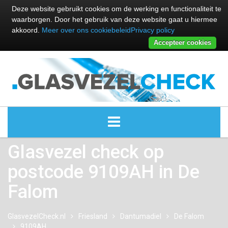
Deze website gebruikt cookies om de werking en functionaliteit te
waarborgen. Door het gebruik van deze website gaat u hiermee
akkoord.
Meer over ons cookiebeleid
Privacy policy
Accepteer cookies
Glasvezel check op
ALLE GLASVEZEL PROVIDERS
postcode 9109AH in De
GLASVEZEL PROVIDERS
Falom
KABEL INTERNET PROVIDERS
GlasvezelCheck.nl
Friesland
Dantumadiel
De Falom
9109AH
GLASVEZEL ALTERNATIEVEN