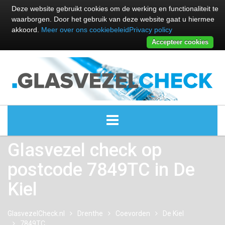
Deze website gebruikt cookies om de werking en functionaliteit te
waarborgen. Door het gebruik van deze website gaat u hiermee
akkoord.
Meer over ons cookiebeleid
Privacy policy
Accepteer cookies
Glasvezel check op
ALLE GLASVEZEL PROVIDERS
postcode 7849TC in De
GLASVEZEL PROVIDERS
Kiel
KABEL INTERNET PROVIDERS
GlasvezelCheck.nl
Drenthe
Coevorden
De Kiel
7849TC
GLASVEZEL ALTERNATIEVEN