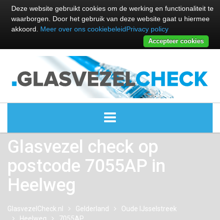
Deze website gebruikt cookies om de werking en functionaliteit te
waarborgen. Door het gebruik van deze website gaat u hiermee
akkoord.
Meer over ons cookiebeleid
Privacy policy
Accepteer cookies
Glasvezel check op
ALLE GLASVEZEL PROVIDERS
postcode 7055AP in
GLASVEZEL PROVIDERS
Heelweg
KABEL INTERNET PROVIDERS
GlasvezelCheck.nl
Gelderland
Oude IJsselstreek
Heelweg
7055AP
GLASVEZEL ALTERNATIEVEN