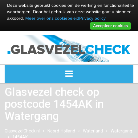
Deze website gebruikt cookies om de werking en functionaliteit te
waarborgen. Door het gebruik van deze website gaat u hiermee
akkoord.
Meer over ons cookiebeleid
Privacy policy
Accepteer cookies
Glasvezel check op
ALLE GLASVEZEL PROVIDERS
postcode 1454AK in
GLASVEZEL PROVIDERS
Watergang
KABEL INTERNET PROVIDERS
GlasvezelCheck.nl
Noord-Holland
Waterland
Watergang
1454AK
GLASVEZEL ALTERNATIEVEN