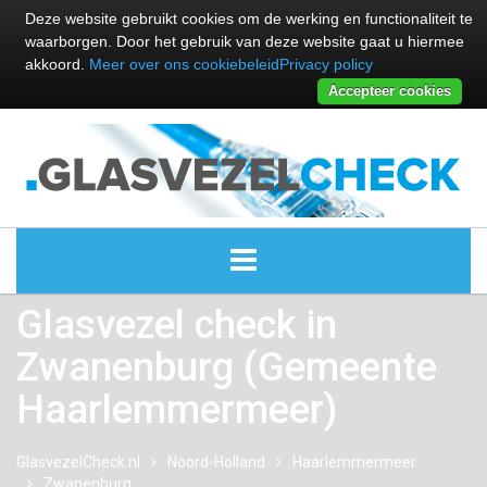
Deze website gebruikt cookies om de werking en functionaliteit te
waarborgen. Door het gebruik van deze website gaat u hiermee
akkoord.
Meer over ons cookiebeleid
Privacy policy
Accepteer cookies
Glasvezel check in
ALLE GLASVEZEL PROVIDERS
Zwanenburg (Gemeente
GLASVEZEL PROVIDERS
Haarlemmermeer)
KABEL INTERNET PROVIDERS
GlasvezelCheck.nl
Noord-Holland
Haarlemmermeer
Zwanenburg
GLASVEZEL ALTERNATIEVEN