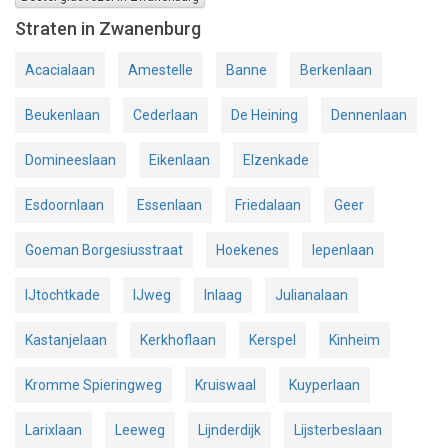
Straten in Zwanenburg
Acacialaan
Amestelle
Banne
Berkenlaan
Beukenlaan
Cederlaan
De Heining
Dennenlaan
Domineeslaan
Eikenlaan
Elzenkade
Esdoornlaan
Essenlaan
Friedalaan
Geer
Goeman Borgesiusstraat
Hoekenes
Iepenlaan
IJtochtkade
IJweg
Inlaag
Julianalaan
Kastanjelaan
Kerkhoflaan
Kerspel
Kinheim
Kromme Spieringweg
Kruiswaal
Kuyperlaan
Larixlaan
Leeweg
Lijnderdijk
Lijsterbeslaan