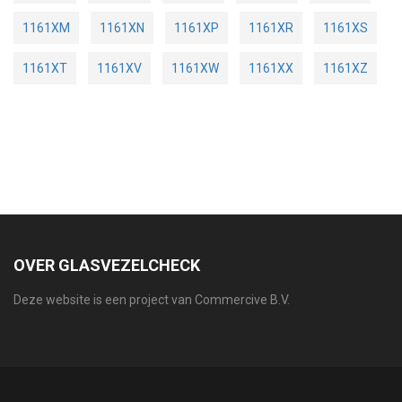
1161XM
1161XN
1161XP
1161XR
1161XS
1161XT
1161XV
1161XW
1161XX
1161XZ
OVER GLASVEZELCHECK
Deze website is een project van Commercive B.V.