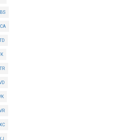
4BS
4CA
TD
TK
TR
VD
VK
VR
XC
XJ