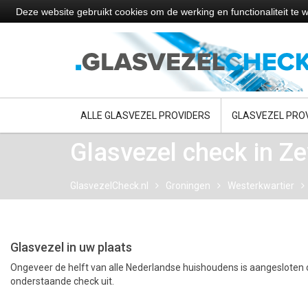
Deze website gebruikt cookies om de werking en functionaliteit t
ALLE GLASVEZEL PROVIDERS
GLASVEZEL PRO
Glasvezel check in Z
GlasvezelCheck.nl
Groningen
Westerkwartier
Glasvezel in uw plaats
Ongeveer de helft van alle Nederlandse huishoudens is aangesloten o
onderstaande check uit.