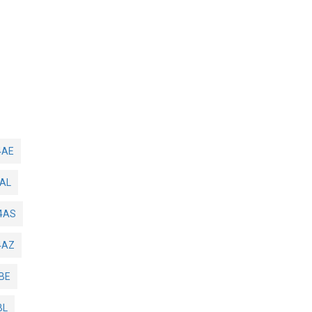
4AE
AL
4AS
4AZ
BE
BL