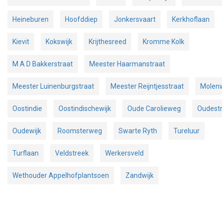
Heineburen
Hoofddiep
Jonkersvaart
Kerkhoflaan
Kievit
Kokswijk
Krijthesreed
Kromme Kolk
M A D Bakkerstraat
Meester Haarmanstraat
Meester Luinenburgstraat
Meester Reijntjesstraat
Molen
Oostindie
Oostindischewijk
Oude Carolieweg
Oudest
Oudewijk
Roomsterweg
Swarte Ryth
Tureluur
Turflaan
Veldstreek
Werkersveld
Wethouder Appelhofplantsoen
Zandwijk