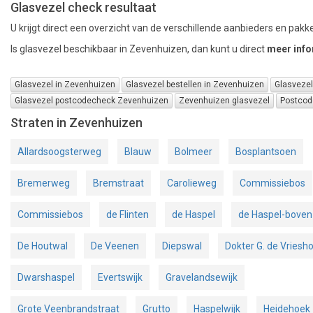
Glasvezel check resultaat
U krijgt direct een overzicht van de verschillende aanbieders en pakke
Is glasvezel beschikbaar in Zevenhuizen, dan kunt u direct
meer info
Glasvezel in Zevenhuizen
Glasvezel bestellen in Zevenhuizen
Glasveze
Glasvezel postcodecheck Zevenhuizen
Zevenhuizen glasvezel
Postcod
Straten in Zevenhuizen
Allardsoogsterweg
Blauw
Bolmeer
Bosplantsoen
Bremerweg
Bremstraat
Carolieweg
Commissiebos
Commissiebos
de Flinten
de Haspel
de Haspel-boven
De Houtwal
De Veenen
Diepswal
Dokter G. de Vriesh
Dwarshaspel
Evertswijk
Gravelandsewijk
Grote Veenbrandstraat
Grutto
Haspelwijk
Heidehoek