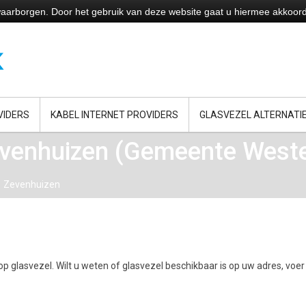
e waarborgen. Door het gebruik van deze website gaat u hiermee akkoor
VIDERS
KABEL INTERNET PROVIDERS
GLASVEZEL ALTERNATI
evenhuizen (Gemeente Weste
Zevenhuizen
p glasvezel. Wilt u weten of glasvezel beschikbaar is op uw adres, voer