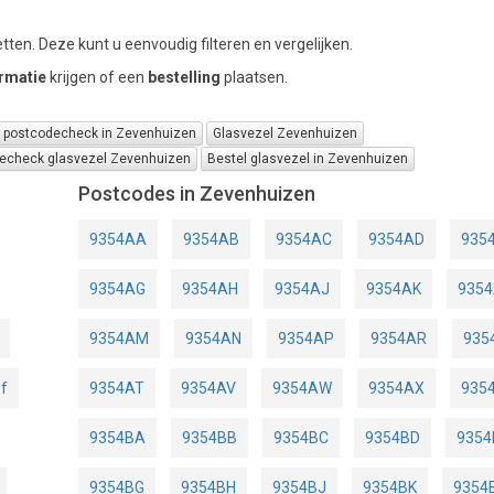
tten. Deze kunt u eenvoudig filteren en vergelijken.
rmatie
krijgen of een
bestelling
plaatsen.
l postcodecheck in Zevenhuizen
Glasvezel Zevenhuizen
echeck glasvezel Zevenhuizen
Bestel glasvezel in Zevenhuizen
Postcodes in Zevenhuizen
9354AA
9354AB
9354AC
9354AD
935
9354AG
9354AH
9354AJ
9354AK
9354
9354AM
9354AN
9354AP
9354AR
935
of
9354AT
9354AV
9354AW
9354AX
935
9354BA
9354BB
9354BC
9354BD
9354
9354BG
9354BH
9354BJ
9354BK
9354