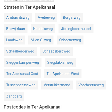
Straten in Ter Apelkanaal
Ambachtsweg
Avébéweg
Borgerweg
Boswijklaan
Handelsweg
Jipsingboermussel
Loodsweg
M. en O.-weg
Odoornerweg
Schaalbergerweg
Schaapsbergweg
Sleggenkampenweg
Slegplakkenweg
Ter Apelkanaal Oost
Ter Apelkanaal West
Tussenbeetseweg
Vetstukkermond
Voorbeetseweg
Zandberg
Postcodes in Ter Apelkanaal