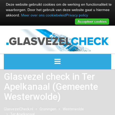
Deze website gebruikt cookies om de werking en functionaliteit te
waarborgen. Door het gebruik van deze website gaat u hiermee
akkoord.
Meer over ons cookiebeleid
Privacy policy
Accepteer cookies
Glasvezel check in Ter
ALLE GLASVEZEL PROVIDERS
Apelkanaal (Gemeente
GLASVEZEL PROVIDERS
Westerwolde)
KABEL INTERNET PROVIDERS
GlasvezelCheck.nl
Groningen
Westerwolde
Ter Apelkanaal
GLASVEZEL ALTERNATIEVEN