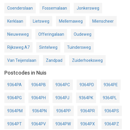
Coenderslaan
Fossemalaan
Jonkersweg
Kerklaan
Lietsweg
Mellemaweg
Mienscheer
Nieuweweg
Offeringalaan
Oudeweg
Rijksweg A7
Sintelweg
Tuindersweg
Van Teijenslaan
Zandpad
Zuiderhoeksweg
Postcodes in Nuis
9364PA
9364PB
9364PC
9364PD
9364PE
9364PG
9364PH
9364PJ
9364PK
9364PL
9364PM
9364PN
9364PP
9364PR
9364PS
9364PT
9364PV
9364PW
9364PX
9364PZ