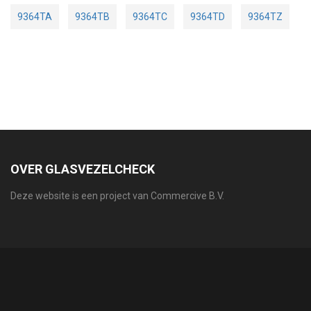
9364TA
9364TB
9364TC
9364TD
9364TZ
OVER GLASVEZELCHECK
Deze website is een project van Commercive B.V.