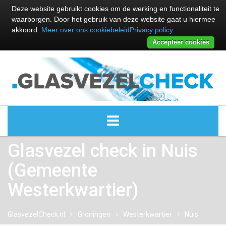
Deze website gebruikt cookies om de werking en functionaliteit te
waarborgen. Door het gebruik van deze website gaat u hiermee
akkoord.
Meer over ons cookiebeleid
Privacy policy
Accepteer cookies
Glasvezel check in Nuis
ALLE GLASVEZEL PROVIDERS
(Gemeente
GLASVEZEL PROVIDERS
Westerkwartier)
KABEL INTERNET PROVIDERS
GlasvezelCheck.nl
Groningen
Westerkwartier
Nuis
GLASVEZEL ALTERNATIEVEN