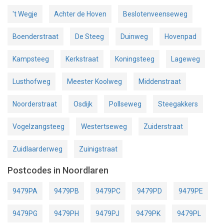
't Wegje
Achter de Hoven
Beslotenveenseweg
Boenderstraat
De Steeg
Duinweg
Hovenpad
Kampsteeg
Kerkstraat
Koningsteeg
Lageweg
Lusthofweg
Meester Koolweg
Middenstraat
Noorderstraat
Osdijk
Pollseweg
Steegakkers
Vogelzangsteeg
Westertseweg
Zuiderstraat
Zuidlaarderweg
Zuinigstraat
Postcodes in Noordlaren
9479PA
9479PB
9479PC
9479PD
9479PE
9479PG
9479PH
9479PJ
9479PK
9479PL