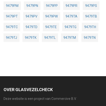
9479PM
9479PN
9479PP
9479PR
9479PS
9479PT
9479PV
9479PW
9479TA
9479TB
9479TC
9479TD
9479TE
9479TG
9479TH
9479TJ
9479TK
9479TL
9479TM
9479TN
OVER GLASVEZELCHECK
Deze website is een project van Commercive B.V.