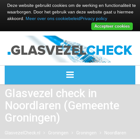
Deze website gebruikt cookies om de werking en functionaliteit te
waarborgen. Door het gebruik van deze website gaat u hiermee
akkoord.
Meer over ons cookiebeleid
Privacy policy
Accepteer cookies
Glasvezel check in
ALLE GLASVEZEL PROVIDERS
Noordlaren (Gemeente
GLASVEZEL PROVIDERS
Groningen)
KABEL INTERNET PROVIDERS
GlasvezelCheck.nl
Groningen
Groningen
Noordlaren
GLASVEZEL ALTERNATIEVEN