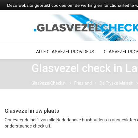
Deze website gebruikt cookies om de werking en functionaliteit t
ALLE GLASVEZEL PROVIDERS
GLASVEZEL PRO
Glasvezel check in 
GlasvezelCheck.nl
Friesland
De Fryske Marren
Glasvezel in uw plaats
Ongeveer de helft van alle Nederlandse huishoudens is aangesloten o
onderstaande check uit.