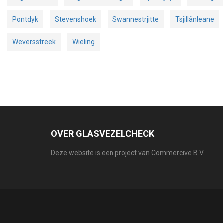
Pontdyk
Stevenshoek
Swannestrjitte
Tsjillânleane
Weversstreek
Wieling
OVER GLASVEZELCHECK
Deze website is een project van Commercive B.V.