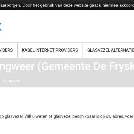
e waarborgen. Door het gebruik van deze website gaat u hiermee akkoor
VIDERS
KABEL INTERNET PROVIDERS
GLASVEZEL ALTERNATI
Langweer (Gemeente De Frys
Langweer
p glasvezel. Wilt u weten of glasvezel beschikbaar is op uw adres, voer