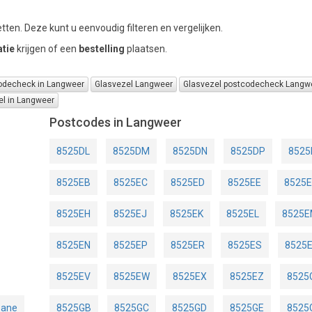
tten. Deze kunt u eenvoudig filteren en vergelijken.
tie
krijgen of een
bestelling
plaatsen.
odecheck in Langweer
Glasvezel Langweer
Glasvezel postcodecheck Langw
el in Langweer
Postcodes in Langweer
8525DL
8525DM
8525DN
8525DP
8525
8525EB
8525EC
8525ED
8525EE
8525
8525EH
8525EJ
8525EK
8525EL
8525
8525EN
8525EP
8525ER
8525ES
8525
8525EV
8525EW
8525EX
8525EZ
8525
eane
8525GB
8525GC
8525GD
8525GE
8525