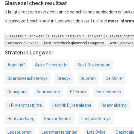
Glasvezel check resultaat
U krijgt direct een overzicht van de verschillende aanbieders en pakke
Is glasvezel beschikbaar in Langweer, dan kunt u direct
meer informa
Glasvezel in Langweer
Glasvezel bestellen in Langweer
Glasvezel postc
Langweer glasvezel
Postcodecheck glasvezel Langweer
Bestel glasvez
Straten in Langweer
Appelhôf
Auke Piersstrjitte
Bast-Bakkerpaad
Boarnsweachsterdyk
Brédyk
Buorren
De Molier
Doniapark
Doumastate
Efterom
Foekjesteech
H R Vierstrastrjitte
Hendrik Dijkstraleane
Hoannekamp
Houtvaartweg
Koevorderhuis
Langwarderdyk
Legebuorren
Legemarstersingel
Lyts Dykje
Oasingal