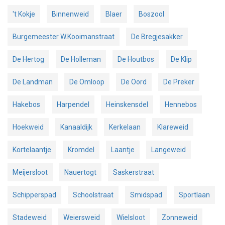
't Kokje
Binnenweid
Blaer
Boszool
Burgemeester W.Kooimanstraat
De Bregjesakker
De Hertog
De Holleman
De Houtbos
De Klip
De Landman
De Omloop
De Oord
De Preker
Hakebos
Harpendel
Heinskensdel
Hennebos
Hoekweid
Kanaaldijk
Kerkelaan
Klareweid
Kortelaantje
Kromdel
Laantje
Langeweid
Meijersloot
Nauertogt
Saskerstraat
Schipperspad
Schoolstraat
Smidspad
Sportlaan
Stadeweid
Weiersweid
Wielsloot
Zonneweid