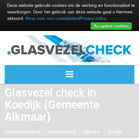
Deze website gebruikt cookies om de werking en functionaliteit te
waarborgen. Door het gebruik van deze website gaat u hiermee
akkoord.
Meer over ons cookiebeleid
Privacy policy
Accepteer cookies
Glasvezel check in
ALLE GLASVEZEL PROVIDERS
Koedijk (Gemeente
GLASVEZEL PROVIDERS
Alkmaar)
KABEL INTERNET PROVIDERS
GlasvezelCheck.nl
Noord-Holland
Alkmaar
Koedijk
GLASVEZEL ALTERNATIEVEN