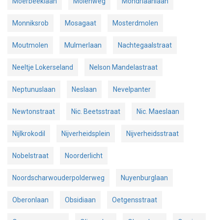
Moerbeeklaan
Molenweg
Mondriaanlaan
Monniksrob
Mosagaat
Mosterdmolen
Moutmolen
Mulmerlaan
Nachtegaalstraat
Neeltje Lokerseland
Nelson Mandelastraat
Neptunuslaan
Neslaan
Nevelpanter
Newtonstraat
Nic. Beetsstraat
Nic. Maeslaan
Nijlkrokodil
Nijverheidsplein
Nijverheidsstraat
Nobelstraat
Noorderlicht
Noordscharwouderpolderweg
Nuyenburglaan
Oberonlaan
Obsidiaan
Oetgensstraat