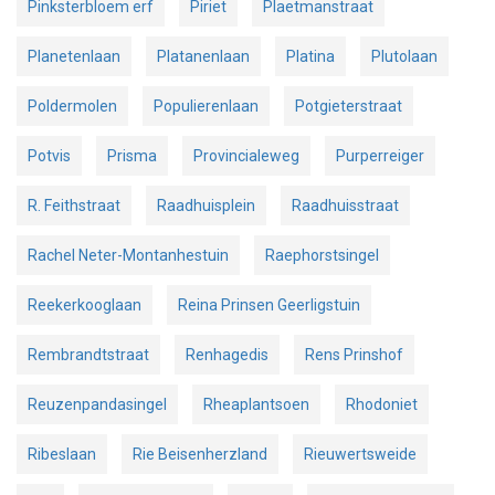
Pinksterbloem erf
Piriet
Plaetmanstraat
Planetenlaan
Platanenlaan
Platina
Plutolaan
Poldermolen
Populierenlaan
Potgieterstraat
Potvis
Prisma
Provincialeweg
Purperreiger
R. Feithstraat
Raadhuisplein
Raadhuisstraat
Rachel Neter-Montanhestuin
Raephorstsingel
Reekerkooglaan
Reina Prinsen Geerligstuin
Rembrandtstraat
Renhagedis
Rens Prinshof
Reuzenpandasingel
Rheaplantsoen
Rhodoniet
Ribeslaan
Rie Beisenherzland
Rieuwertsweide