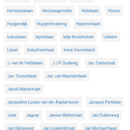
Hortensialaan
Houtzaagmolen
Hulstlaan
Hunze
Huygendijk
Huygenhoekring
Hyperionlaan
Icaruslaan
Iepenlaan
Ietje Kooistratuin
IJsbeer
IJssel
Industriestraat
Irene Vorrinkland
J. van de Veldelaan
J.J.P. Oudweg
Jac. Catsstraat
Jac. Coorenlaan
Jac. van Maerlantlaan
Jacob Marisstraat
Jacqueline Louise van der Aaplantsoen
Jacques Perklaan
Jade
Jaguar
James Wattstraat
Jan Duikerweg
Jan Glijnisweg
Jan Luykenstraat
Jan Mostaertlaan