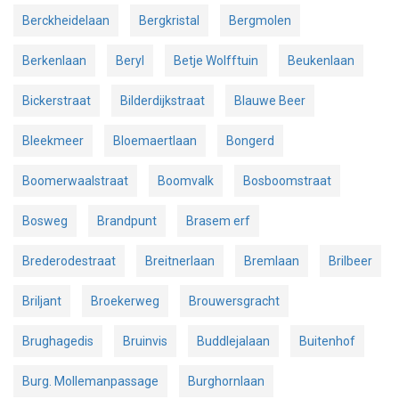
Berckheidelaan
Bergkristal
Bergmolen
Berkenlaan
Beryl
Betje Wolfftuin
Beukenlaan
Bickerstraat
Bilderdijkstraat
Blauwe Beer
Bleekmeer
Bloemaertlaan
Bongerd
Boomerwaalstraat
Boomvalk
Bosboomstraat
Bosweg
Brandpunt
Brasem erf
Brederodestraat
Breitnerlaan
Bremlaan
Brilbeer
Briljant
Broekerweg
Brouwersgracht
Brughagedis
Bruinvis
Buddlejalaan
Buitenhof
Burg. Mollemanpassage
Burghornlaan