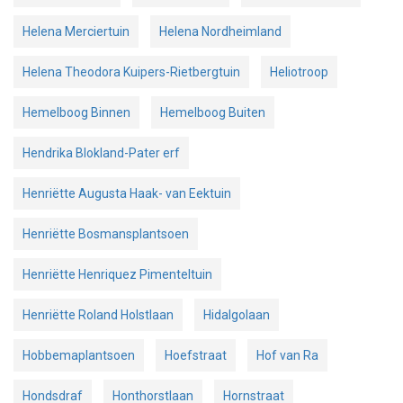
Helena Merciertuin
Helena Nordheimland
Helena Theodora Kuipers-Rietbergtuin
Heliotroop
Hemelboog Binnen
Hemelboog Buiten
Hendrika Blokland-Pater erf
Henriëtte Augusta Haak- van Eektuin
Henriëtte Bosmansplantsoen
Henriëtte Henriquez Pimenteltuin
Henriëtte Roland Holstlaan
Hidalgolaan
Hobbemaplantsoen
Hoefstraat
Hof van Ra
Hondsdraf
Honthorstlaan
Hornstraat