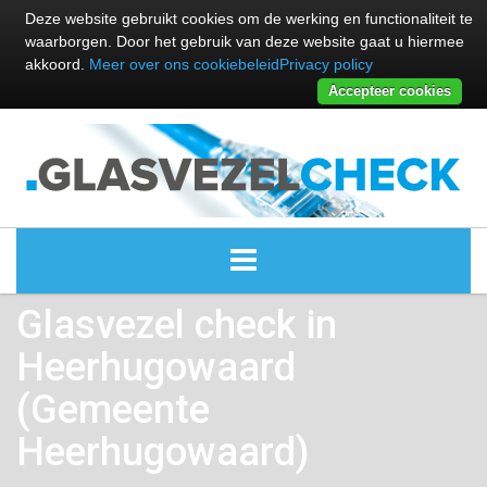
Deze website gebruikt cookies om de werking en functionaliteit te
waarborgen. Door het gebruik van deze website gaat u hiermee
akkoord.
Meer over ons cookiebeleid
Privacy policy
Accepteer cookies
Glasvezel check in
ALLE GLASVEZEL PROVIDERS
Heerhugowaard
GLASVEZEL PROVIDERS
(Gemeente
KABEL INTERNET PROVIDERS
Heerhugowaard)
GLASVEZEL ALTERNATIEVEN