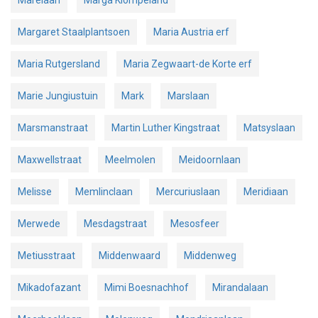
Marelaan
Marga Klompéland
Margaret Staalplantsoen
Maria Austria erf
Maria Rutgersland
Maria Zegwaart-de Korte erf
Marie Jungiustuin
Mark
Marslaan
Marsmanstraat
Martin Luther Kingstraat
Matsyslaan
Maxwellstraat
Meelmolen
Meidoornlaan
Melisse
Memlinclaan
Mercuriuslaan
Meridiaan
Merwede
Mesdagstraat
Mesosfeer
Metiusstraat
Middenwaard
Middenweg
Mikadofazant
Mimi Boesnachhof
Mirandalaan