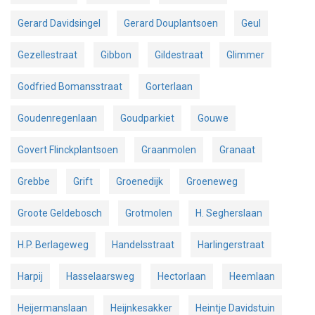
Gerard Davidsingel
Gerard Douplantsoen
Geul
Gezellestraat
Gibbon
Gildestraat
Glimmer
Godfried Bomansstraat
Gorterlaan
Goudenregenlaan
Goudparkiet
Gouwe
Govert Flinckplantsoen
Graanmolen
Granaat
Grebbe
Grift
Groenedijk
Groeneweg
Groote Geldebosch
Grotmolen
H. Segherslaan
H.P. Berlageweg
Handelsstraat
Harlingerstraat
Harpij
Hasselaarsweg
Hectorlaan
Heemlaan
Heijermanslaan
Heijnkesakker
Heintje Davidstuin