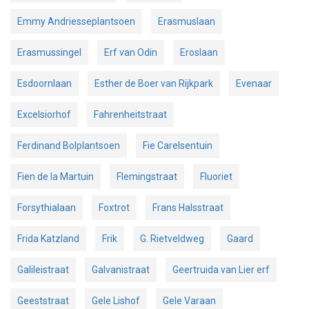
Emmy Andriesseplantsoen
Erasmuslaan
Erasmussingel
Erf van Odin
Eroslaan
Esdoornlaan
Esther de Boer van Rijkpark
Evenaar
Excelsiorhof
Fahrenheitstraat
Ferdinand Bolplantsoen
Fie Carelsentuin
Fien de la Martuin
Flemingstraat
Fluoriet
Forsythialaan
Foxtrot
Frans Halsstraat
Frida Katzland
Frik
G. Rietveldweg
Gaard
Galileistraat
Galvanistraat
Geertruida van Lier erf
Geeststraat
Gele Lishof
Gele Varaan