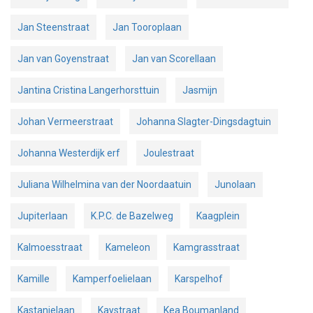
Jan Steenstraat
Jan Tooroplaan
Jan van Goyenstraat
Jan van Scorellaan
Jantina Cristina Langerhorsttuin
Jasmijn
Johan Vermeerstraat
Johanna Slagter-Dingsdagtuin
Johanna Westerdijk erf
Joulestraat
Juliana Wilhelmina van der Noordaatuin
Junolaan
Jupiterlaan
K.P.C. de Bazelweg
Kaagplein
Kalmoesstraat
Kameleon
Kamgrasstraat
Kamille
Kamperfoelielaan
Karspelhof
Kastanjelaan
Kaystraat
Kea Boumanland