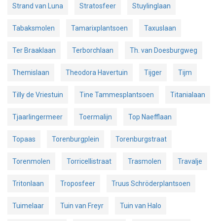
Strand van Luna
Stratosfeer
Stuylinglaan
Tabaksmolen
Tamarixplantsoen
Taxuslaan
Ter Braaklaan
Terborchlaan
Th. van Doesburgweg
Themislaan
Theodora Havertuin
Tijger
Tijm
Tilly de Vriestuin
Tine Tammesplantsoen
Titanialaan
Tjaarlingermeer
Toermalijn
Top Naefflaan
Topaas
Torenburgplein
Torenburgstraat
Torenmolen
Torricellistraat
Trasmolen
Travalje
Tritonlaan
Troposfeer
Truus Schröderplantsoen
Tuimelaar
Tuin van Freyr
Tuin van Halo