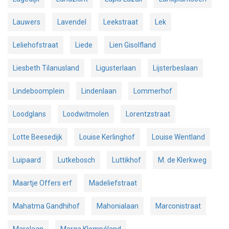
Lauwers
Lavendel
Leekstraat
Lek
Leliehofstraat
Liede
Lien Gisolfland
Liesbeth Tilanusland
Ligusterlaan
Lijsterbeslaan
Lindeboomplein
Lindenlaan
Lommerhof
Loodglans
Loodwitmolen
Lorentzstraat
Lotte Beesedijk
Louise Kerlinghof
Louise Wentland
Luipaard
Lutkebosch
Luttikhof
M. de Klerkweg
Maartje Offers erf
Madeliefstraat
Mahatma Gandhihof
Mahonialaan
Marconistraat