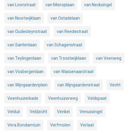
van Loonstraat
van Mieroplaan
van Necksingel
van Noortwijklaan
van Ostadelaan
van Oudesteynstraat
van Reedestraat
van Santenlaan
van Schagenstraat
van Teylingenlaan
van Troostwijklaan
van Veenweg
van Vosbergenlaan
van Wassenaarstraat
van Wijngaardenplein
van Wijngaardenstraat
Vecht
Veenhuizerkade
Veenhuizerweg
Veldspaat
Velduil
Veldzicht
Venkel
Venussingel
Vera Bondamtuin
Verfmolen
Verlaat