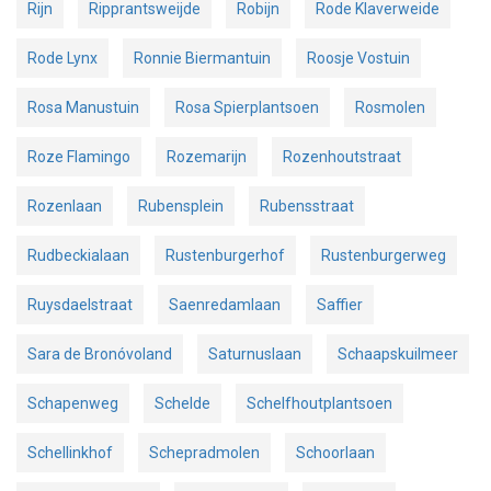
Rijn
Ripprantsweijde
Robijn
Rode Klaverweide
Rode Lynx
Ronnie Biermantuin
Roosje Vostuin
Rosa Manustuin
Rosa Spierplantsoen
Rosmolen
Roze Flamingo
Rozemarijn
Rozenhoutstraat
Rozenlaan
Rubensplein
Rubensstraat
Rudbeckialaan
Rustenburgerhof
Rustenburgerweg
Ruysdaelstraat
Saenredamlaan
Saffier
Sara de Bronóvoland
Saturnuslaan
Schaapskuilmeer
Schapenweg
Schelde
Schelfhoutplantsoen
Schellinkhof
Schepradmolen
Schoorlaan