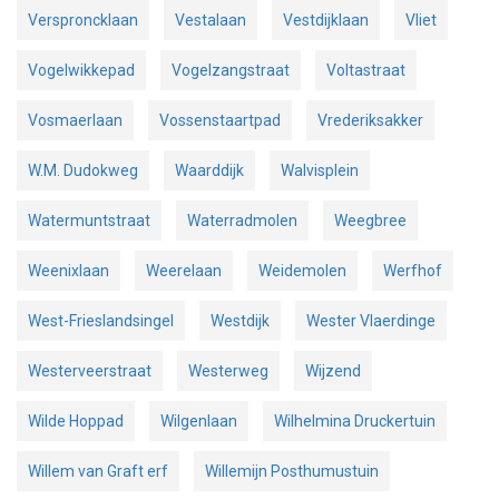
Versproncklaan
Vestalaan
Vestdijklaan
Vliet
Vogelwikkepad
Vogelzangstraat
Voltastraat
Vosmaerlaan
Vossenstaartpad
Vrederiksakker
W.M. Dudokweg
Waarddijk
Walvisplein
Watermuntstraat
Waterradmolen
Weegbree
Weenixlaan
Weerelaan
Weidemolen
Werfhof
West-Frieslandsingel
Westdijk
Wester Vlaerdinge
Westerveerstraat
Westerweg
Wijzend
Wilde Hoppad
Wilgenlaan
Wilhelmina Druckertuin
Willem van Graft erf
Willemijn Posthumustuin