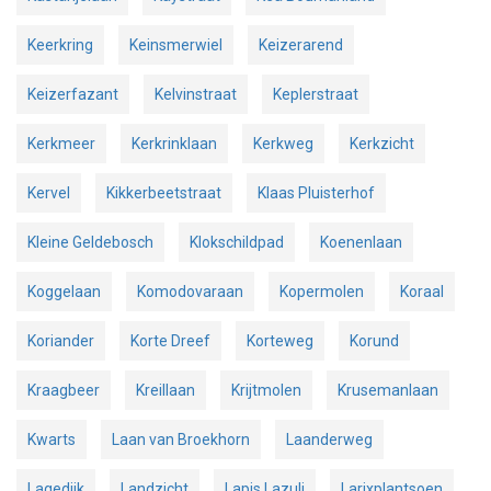
Keerkring
Keinsmerwiel
Keizerarend
Keizerfazant
Kelvinstraat
Keplerstraat
Kerkmeer
Kerkrinklaan
Kerkweg
Kerkzicht
Kervel
Kikkerbeetstraat
Klaas Pluisterhof
Kleine Geldebosch
Klokschildpad
Koenenlaan
Koggelaan
Komodovaraan
Kopermolen
Koraal
Koriander
Korte Dreef
Korteweg
Korund
Kraagbeer
Kreillaan
Krijtmolen
Krusemanlaan
Kwarts
Laan van Broekhorn
Laanderweg
Lagedijk
Landzicht
Lapis Lazuli
Larixplantsoen