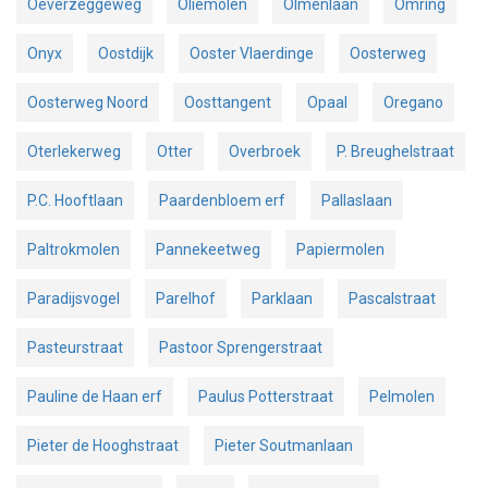
Oeverzeggeweg
Oliemolen
Olmenlaan
Omring
Onyx
Oostdijk
Ooster Vlaerdinge
Oosterweg
Oosterweg Noord
Oosttangent
Opaal
Oregano
Oterlekerweg
Otter
Overbroek
P. Breughelstraat
P.C. Hooftlaan
Paardenbloem erf
Pallaslaan
Paltrokmolen
Pannekeetweg
Papiermolen
Paradijsvogel
Parelhof
Parklaan
Pascalstraat
Pasteurstraat
Pastoor Sprengerstraat
Pauline de Haan erf
Paulus Potterstraat
Pelmolen
Pieter de Hooghstraat
Pieter Soutmanlaan