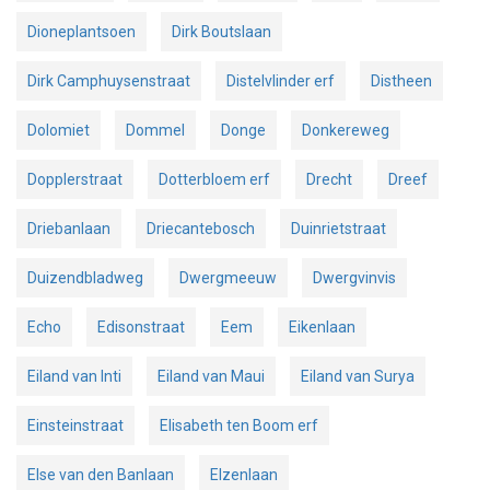
Dioneplantsoen
Dirk Boutslaan
Dirk Camphuysenstraat
Distelvlinder erf
Distheen
Dolomiet
Dommel
Donge
Donkereweg
Dopplerstraat
Dotterbloem erf
Drecht
Dreef
Driebanlaan
Driecantebosch
Duinrietstraat
Duizendbladweg
Dwergmeeuw
Dwergvinvis
Echo
Edisonstraat
Eem
Eikenlaan
Eiland van Inti
Eiland van Maui
Eiland van Surya
Einsteinstraat
Elisabeth ten Boom erf
Else van den Banlaan
Elzenlaan