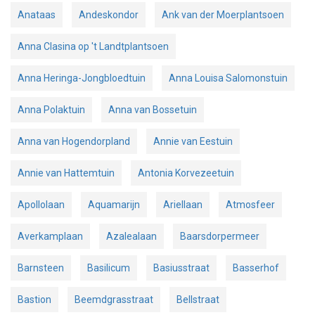
Anataas
Andeskondor
Ank van der Moerplantsoen
Anna Clasina op 't Landtplantsoen
Anna Heringa-Jongbloedtuin
Anna Louisa Salomonstuin
Anna Polaktuin
Anna van Bossetuin
Anna van Hogendorpland
Annie van Eestuin
Annie van Hattemtuin
Antonia Korvezeetuin
Apollolaan
Aquamarijn
Ariellaan
Atmosfeer
Averkamplaan
Azalealaan
Baarsdorpermeer
Barnsteen
Basilicum
Basiusstraat
Basserhof
Bastion
Beemdgrasstraat
Bellstraat