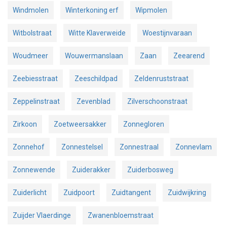
Windmolen
Winterkoning erf
Wipmolen
Witbolstraat
Witte Klaverweide
Woestijnvaraan
Woudmeer
Wouwermanslaan
Zaan
Zeearend
Zeebiesstraat
Zeeschildpad
Zeldenruststraat
Zeppelinstraat
Zevenblad
Zilverschoonstraat
Zirkoon
Zoetweersakker
Zonnegloren
Zonnehof
Zonnestelsel
Zonnestraal
Zonnevlam
Zonnewende
Zuiderakker
Zuiderbosweg
Zuiderlicht
Zuidpoort
Zuidtangent
Zuidwijkring
Zuijder Vlaerdinge
Zwanenbloemstraat