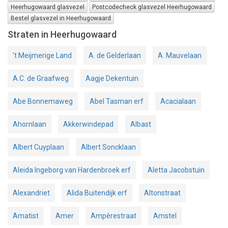
Heerhugowaard glasvezel
Postcodecheck glasvezel Heerhugowaard
Bestel glasvezel in Heerhugowaard
Straten in Heerhugowaard
't Meijmerige Land
A. de Gelderlaan
A. Mauvelaan
A.C. de Graafweg
Aagje Dekentuin
Abe Bonnemaweg
Abel Tasman erf
Acacialaan
Ahornlaan
Akkerwindepad
Albast
Albert Cuyplaan
Albert Soncklaan
Aleida Ingeborg van Hardenbroek erf
Aletta Jacobstuin
Alexandriet
Alida Buitendijk erf
Altonstraat
Amatist
Amer
Ampèrestraat
Amstel