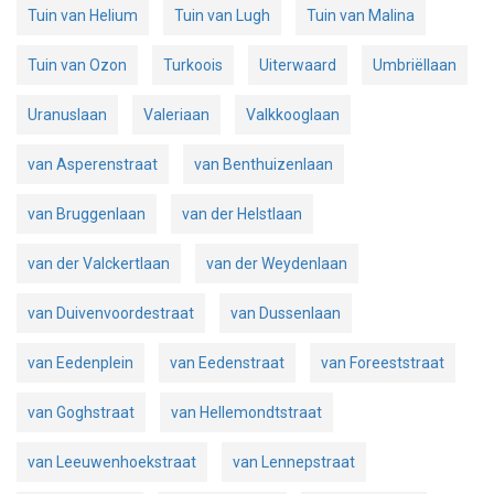
Tuin van Helium
Tuin van Lugh
Tuin van Malina
Tuin van Ozon
Turkoois
Uiterwaard
Umbriëllaan
Uranuslaan
Valeriaan
Valkkooglaan
van Asperenstraat
van Benthuizenlaan
van Bruggenlaan
van der Helstlaan
van der Valckertlaan
van der Weydenlaan
van Duivenvoordestraat
van Dussenlaan
van Eedenplein
van Eedenstraat
van Foreeststraat
van Goghstraat
van Hellemondtstraat
van Leeuwenhoekstraat
van Lennepstraat