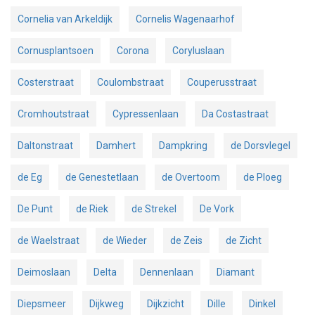
Cornelia van Arkeldijk
Cornelis Wagenaarhof
Cornusplantsoen
Corona
Coryluslaan
Costerstraat
Coulombstraat
Couperusstraat
Cromhoutstraat
Cypressenlaan
Da Costastraat
Daltonstraat
Damhert
Dampkring
de Dorsvlegel
de Eg
de Genestetlaan
de Overtoom
de Ploeg
De Punt
de Riek
de Strekel
De Vork
de Waelstraat
de Wieder
de Zeis
de Zicht
Deimoslaan
Delta
Dennenlaan
Diamant
Diepsmeer
Dijkweg
Dijkzicht
Dille
Dinkel