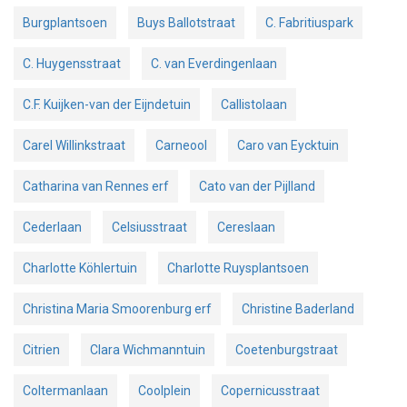
Burgplantsoen
Buys Ballotstraat
C. Fabritiuspark
C. Huygensstraat
C. van Everdingenlaan
C.F. Kuijken-van der Eijndetuin
Callistolaan
Carel Willinkstraat
Carneool
Caro van Eycktuin
Catharina van Rennes erf
Cato van der Pijlland
Cederlaan
Celsiusstraat
Cereslaan
Charlotte Köhlertuin
Charlotte Ruysplantsoen
Christina Maria Smoorenburg erf
Christine Baderland
Citrien
Clara Wichmanntuin
Coetenburgstraat
Coltermanlaan
Coolplein
Copernicusstraat