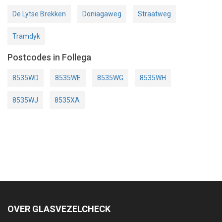
De Lytse Brekken
Doniagaweg
Straatweg
Tramdyk
Postcodes in Follega
8535WD
8535WE
8535WG
8535WH
8535WJ
8535XA
OVER GLASVEZELCHECK