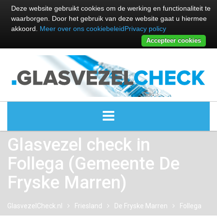
Deze website gebruikt cookies om de werking en functionaliteit te
waarborgen. Door het gebruik van deze website gaat u hiermee
akkoord.
Meer over ons cookiebeleid
Privacy policy
Accepteer cookies
Glasvezel check in
ALLE GLASVEZEL PROVIDERS
Follega (Gemeente De
GLASVEZEL PROVIDERS
Fryske Marren)
KABEL INTERNET PROVIDERS
GlasvezelCheck.nl
Friesland
De Fryske Marren
Follega
GLASVEZEL ALTERNATIEVEN