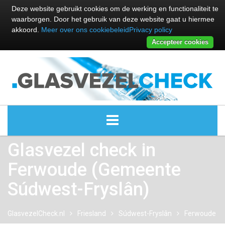
Deze website gebruikt cookies om de werking en functionaliteit te
waarborgen. Door het gebruik van deze website gaat u hiermee
akkoord.
Meer over ons cookiebeleid
Privacy policy
Accepteer cookies
Glasvezel check in
ALLE GLASVEZEL PROVIDERS
Ferwoude (Gemeente
GLASVEZEL PROVIDERS
Súdwest-Fryslân)
KABEL INTERNET PROVIDERS
GlasvezelCheck.nl
Friesland
Súdwest-Fryslân
Ferwoude
GLASVEZEL ALTERNATIEVEN