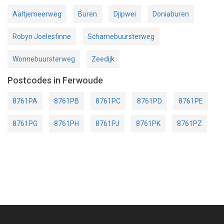
Aaltjemeerweg
Buren
Djipwei
Doniaburen
Robyn Joelesfinne
Scharnebuursterweg
Wonnebuursterweg
Zeedijk
Postcodes in Ferwoude
8761PA
8761PB
8761PC
8761PD
8761PE
8761PG
8761PH
8761PJ
8761PK
8761PZ