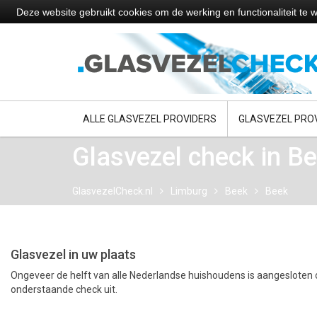
Deze website gebruikt cookies om de werking en functionaliteit t
ALLE GLASVEZEL PROVIDERS
GLASVEZEL PRO
Glasvezel check in B
GlasvezelCheck.nl
Limburg
Beek
Beek
Glasvezel in uw plaats
Ongeveer de helft van alle Nederlandse huishoudens is aangesloten o
onderstaande check uit.