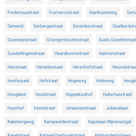
Fredericusstraat
Frumarcostraat
Gasthuissteeg
Gen
Geneind
Gerbergastraat
Geverikerstraat
Giselbertstr
Gozewijnstraat
Grootgenhouterstraat
Guido Gezellestraa
Gundelfingenstraat
Haardboomstraat
Haimonstraat
Heirstraat
Hendrikstraat
Herenhofstraat
Heuvelstraa
Hoeferpark
Hofstraat
Hogeweg
Holleweg
Hoogk
Hoogland
Hoolstraat
Hoppekoolhof
Hubertusstraat
Huynhof
Irenestraat
Johannesstraat
Julianalaan
Kakebergweg
Kampweidestraat
Kapelaan Wijnensingel
Kapelstraat
Kasteel Genbroekstraat
Kelmonderhofweg