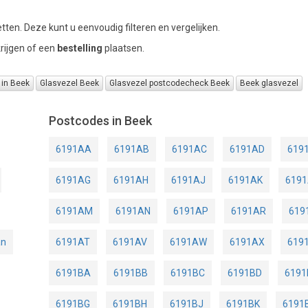
tten. Deze kunt u eenvoudig filteren en vergelijken.
rijgen of een
bestelling
plaatsen.
 in Beek
Glasvezel Beek
Glasvezel postcodecheck Beek
Beek glasvezel
Postcodes in Beek
6191AA
6191AB
6191AC
6191AD
619
6191AG
6191AH
6191AJ
6191AK
6191
6191AM
6191AN
6191AP
6191AR
619
an
6191AT
6191AV
6191AW
6191AX
619
6191BA
6191BB
6191BC
6191BD
6191
6191BG
6191BH
6191BJ
6191BK
6191