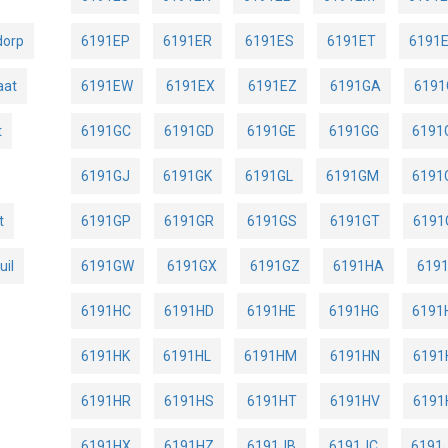
dorp
6191EP
6191ER
6191ES
6191ET
6191
aat
6191EW
6191EX
6191EZ
6191GA
6191
t
6191GC
6191GD
6191GE
6191GG
6191
6191GJ
6191GK
6191GL
6191GM
6191
t
6191GP
6191GR
6191GS
6191GT
6191
uil
6191GW
6191GX
6191GZ
6191HA
619
6191HC
6191HD
6191HE
6191HG
6191
6191HK
6191HL
6191HM
6191HN
6191
6191HR
6191HS
6191HT
6191HV
619
6191HX
6191HZ
6191JB
6191JC
6191