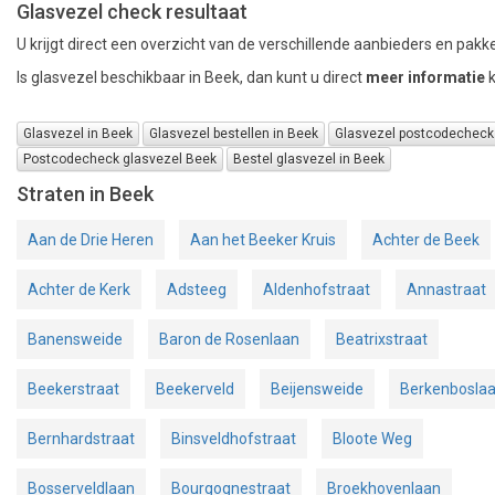
Glasvezel check resultaat
U krijgt direct een overzicht van de verschillende aanbieders en pakke
Is glasvezel beschikbaar in Beek, dan kunt u direct
meer informatie
k
Glasvezel in Beek
Glasvezel bestellen in Beek
Glasvezel postcodecheck
Postcodecheck glasvezel Beek
Bestel glasvezel in Beek
Straten in Beek
Aan de Drie Heren
Aan het Beeker Kruis
Achter de Beek
Achter de Kerk
Adsteeg
Aldenhofstraat
Annastraat
Banensweide
Baron de Rosenlaan
Beatrixstraat
Beekerstraat
Beekerveld
Beijensweide
Berkenbosla
Bernhardstraat
Binsveldhofstraat
Bloote Weg
Bosserveldlaan
Bourgognestraat
Broekhovenlaan