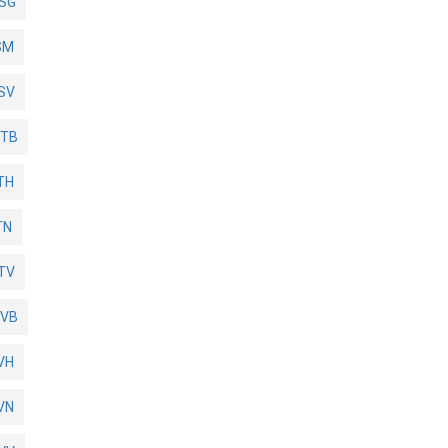
SG
SM
SV
1TB
TH
TN
TV
1VB
VH
VN