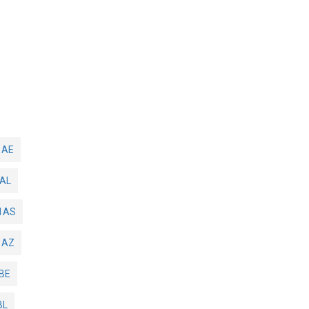
1AE
AL
1AS
1AZ
BE
BL