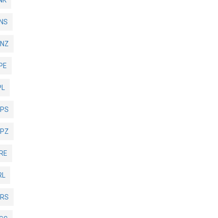
NS
1NZ
PE
PL
1PS
1PZ
RE
RL
1RS