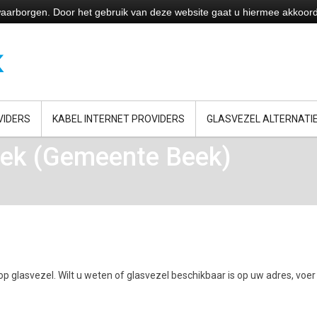
e waarborgen. Door het gebruik van deze website gaat u hiermee akkoor
VIDERS
KABEL INTERNET PROVIDERS
GLASVEZEL ALTERNATI
eek (Gemeente Beek)
p glasvezel. Wilt u weten of glasvezel beschikbaar is op uw adres, voer