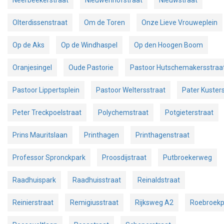
Olterdissenstraat
Om de Toren
Onze Lieve Vrouweplein
Op de Aks
Op de Windhaspel
Op den Hoogen Boom
Oranjesingel
Oude Pastorie
Pastoor Hutschemakersstraa
Pastoor Lippertsplein
Pastoor Weltersstraat
Pater Kuster
Peter Treckpoelstraat
Polychemstraat
Potgieterstraat
Prins Mauritslaan
Printhagen
Printhagenstraat
Professor Spronckpark
Proosdijstraat
Putbroekerweg
Raadhuispark
Raadhuisstraat
Reinaldstraat
Reinierstraat
Remigiusstraat
Rijksweg A2
Roebroek