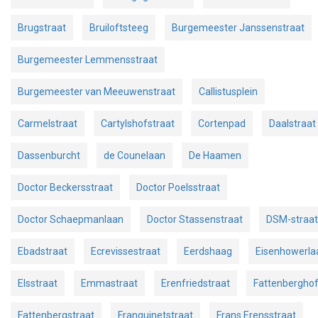
Brugstraat
Bruiloftsteeg
Burgemeester Janssenstraat
Burgemeester Lemmensstraat
Burgemeester van Meeuwenstraat
Callistusplein
Carmelstraat
Cartylshofstraat
Cortenpad
Daalstraat
Dassenburcht
de Counelaan
De Haamen
Doctor Beckersstraat
Doctor Poelsstraat
Doctor Schaepmanlaan
Doctor Stassenstraat
DSM-straat
Ebadstraat
Ecrevissestraat
Eerdshaag
Eisenhowerla
Elsstraat
Emmastraat
Erenfriedstraat
Fattenbergho
Fattenbergstraat
Franquinetstraat
Frans Erensstraat