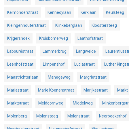
Kelmonderstraat
Kennedylaan
Kerklaan
Keulsteeg
Kleingenhouterstraat
Klinkeberglaan
Kloostersteeg
Krijgershoek
Kruisbomerweg
Laathofstraat
Labouréstraat
Lammerbrug
Langweide
Laurentiusst
Leenhofstraat
Limpenshof
Luciastraat
Luther Kingst
Maastrichterlaan
Manegeweg
Margrietstraat
Mariastraat
Marie Koenenstraat
Marijkestraat
Markt
Marktstraat
Meidoornweg
Middelweg
Minkenbergstr
Molenberg
Molensteeg
Molenstraat
Neerbeekerhof
Neerbeekerstraat
Nieuwenhofstraat
Nieuwstraat