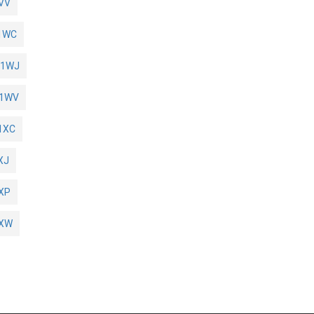
VV
1WC
91WJ
91WV
1XC
XJ
XP
1XW