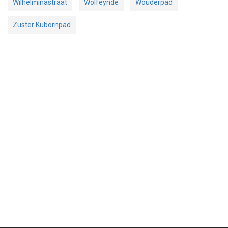
Wilhelminastraat
Wolfeynde
Wouderpad
Zuster Kubornpad