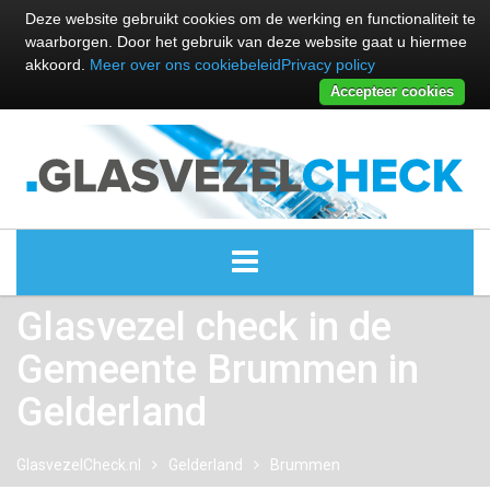
Deze website gebruikt cookies om de werking en functionaliteit te
waarborgen. Door het gebruik van deze website gaat u hiermee
akkoord.
Meer over ons cookiebeleid
Privacy policy
Accepteer cookies
Glasvezel check in de
ALLE GLASVEZEL PROVIDERS
Gemeente Brummen in
GLASVEZEL PROVIDERS
Gelderland
KABEL INTERNET PROVIDERS
GlasvezelCheck.nl
Gelderland
Brummen
GLASVEZEL ALTERNATIEVEN