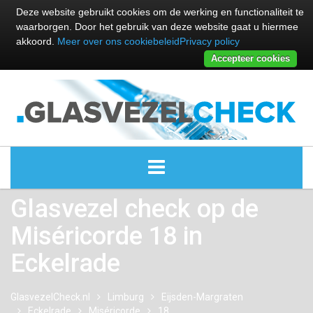
Deze website gebruikt cookies om de werking en functionaliteit te
waarborgen. Door het gebruik van deze website gaat u hiermee
akkoord.
Meer over ons cookiebeleid
Privacy policy
Accepteer cookies
Glasvezel check op de
ALLE GLASVEZEL PROVIDERS
Miséricorde 18 in
GLASVEZEL PROVIDERS
Eckelrade
KABEL INTERNET PROVIDERS
GlasvezelCheck.nl
Limburg
Eijsden-Margraten
Eckelrade
Miséricorde
GLASVEZEL ALTERNATIEVEN
18