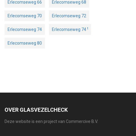
Erlecomseweg 66
Erlecomseweg 68
Erlecomseweg 70
Erlecomseweg 72
t
Erlecomseweg 74
Erlecomseweg 74
Erlecomseweg 80
OVER GLASVEZELCHECK
Deze website is een project van Commercive B.V.