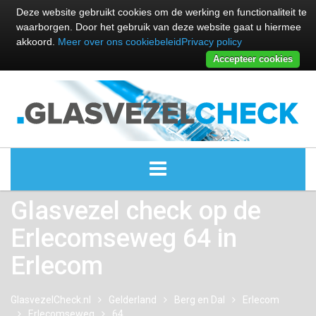
Deze website gebruikt cookies om de werking en functionaliteit te
waarborgen. Door het gebruik van deze website gaat u hiermee
akkoord.
Meer over ons cookiebeleid
Privacy policy
Accepteer cookies
Glasvezel check op de
ALLE GLASVEZEL PROVIDERS
Erlecomseweg 64 in
GLASVEZEL PROVIDERS
Erlecom
KABEL INTERNET PROVIDERS
GlasvezelCheck.nl
Gelderland
Berg en Dal
Erlecom
Erlecomseweg
GLASVEZEL ALTERNATIEVEN
64