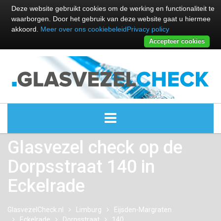
Deze website gebruikt cookies om de werking en functionaliteit te
waarborgen. Door het gebruik van deze website gaat u hiermee
akkoord.
Meer over ons cookiebeleid
Privacy policy
Accepteer cookies
Glasvezel check op de
ALLE GLASVEZEL PROVIDERS
Dorpsstraat 140 in
GLASVEZEL PROVIDERS
Eckelrade
KABEL INTERNET PROVIDERS
GlasvezelCheck.nl
Limburg
Eijsden-Margraten
Eckelrade
Dorpsstraat
GLASVEZEL ALTERNATIEVEN
140