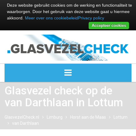
Deze website gebruikt cookies om de werking en functionaliteit te
waarborgen. Door het gebruik van deze website gaat u hiermee
akkoord.
Meer over ons cookiebeleid
Privacy policy
Accepteer cookies
Glasvezel check op de
ALLE GLASVEZEL PROVIDERS
van Darthlaan in Lottum
GLASVEZEL PROVIDERS
GlasvezelCheck.nl
Limburg
Horst aan de Maas
Lottum
KABEL INTERNET PROVIDERS
van Darthlaan
GLASVEZEL ALTERNATIEVEN