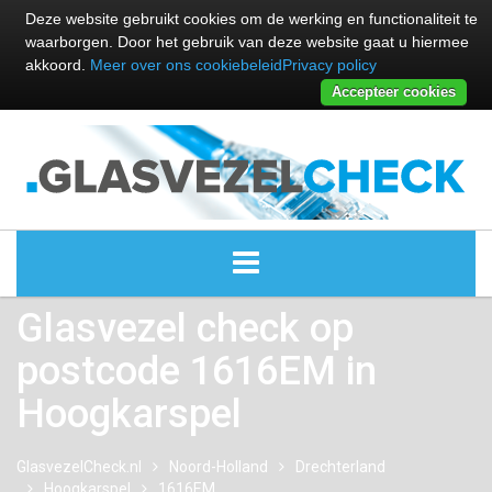
Deze website gebruikt cookies om de werking en functionaliteit te
waarborgen. Door het gebruik van deze website gaat u hiermee
akkoord.
Meer over ons cookiebeleid
Privacy policy
Accepteer cookies
Glasvezel check op
ALLE GLASVEZEL PROVIDERS
postcode 1616EM in
GLASVEZEL PROVIDERS
Hoogkarspel
KABEL INTERNET PROVIDERS
GlasvezelCheck.nl
Noord-Holland
Drechterland
Hoogkarspel
GLASVEZEL ALTERNATIEVEN
1616EM