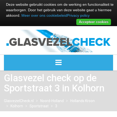
Deze website gebruikt cookies om de werking en functionaliteit te
waarborgen. Door het gebruik van deze website gaat u hiermee
akkoord.
Meer over ons cookiebeleid
Privacy policy
Accepteer cookies
Glasvezel check op de
ALLE GLASVEZEL PROVIDERS
Sportstraat 3 in Kolhorn
GLASVEZEL PROVIDERS
GlasvezelCheck.nl
Noord-Holland
Hollands Kroon
KABEL INTERNET PROVIDERS
Kolhorn
Sportstraat
3
GLASVEZEL ALTERNATIEVEN