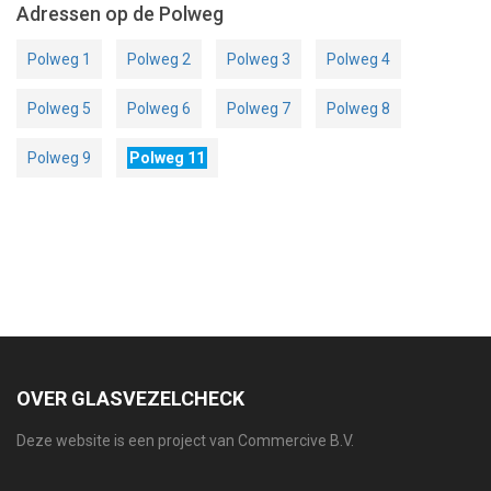
Adressen op de Polweg
Polweg 1
Polweg 2
Polweg 3
Polweg 4
Polweg 5
Polweg 6
Polweg 7
Polweg 8
Polweg 9
Polweg 11
OVER GLASVEZELCHECK
Deze website is een project van Commercive B.V.