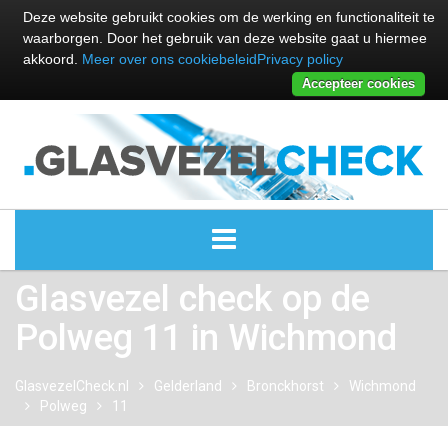
Deze website gebruikt cookies om de werking en functionaliteit te
waarborgen. Door het gebruik van deze website gaat u hiermee
akkoord.
Meer over ons cookiebeleid
Privacy policy
Accepteer cookies
Glasvezel check op de
ALLE GLASVEZEL PROVIDERS
Polweg 11 in Wichmond
GLASVEZEL PROVIDERS
GlasvezelCheck.nl
Gelderland
Bronckhorst
Wichmond
KABEL INTERNET PROVIDERS
Polweg
11
GLASVEZEL ALTERNATIEVEN