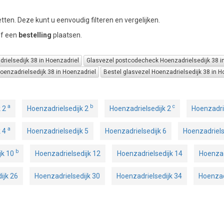
tten. Deze kunt u eenvoudig filteren en vergelijken.
of een
bestelling
plaatsen.
rielsedijk 38 in Hoenzadriel
Glasvezel postcodecheck Hoenzadrielsedijk 38 i
enzadrielsedijk 38 in Hoenzadriel
Bestel glasvezel Hoenzadrielsedijk 38 in H
a
b
c
k 2
Hoenzadrielsedijk 2
Hoenzadrielsedijk 2
Hoenzadri
a
k 4
Hoenzadrielsedijk 5
Hoenzadrielsedijk 6
Hoenzadriels
b
jk 10
Hoenzadrielsedijk 12
Hoenzadrielsedijk 14
Hoenzad
ijk 26
Hoenzadrielsedijk 30
Hoenzadrielsedijk 34
Hoenzad