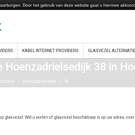
e waarborgen. Door het gebruik van deze website gaat u hiermee akkoor
VIDERS
KABEL INTERNET PROVIDERS
GLASVEZEL ALTERNATI
 Hoenzadrielsedijk 38 in Ho
nzadriel
Hoenzadrielsedijk
38
p glasvezel. Wilt u weten of glasvezel beschikbaar is op uw adres, voer