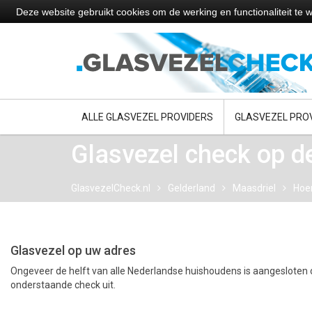
Deze website gebruikt cookies om de werking en functionaliteit t
ALLE GLASVEZEL PROVIDERS
GLASVEZEL PRO
Glasvezel check op de
GlasvezelCheck.nl
Gelderland
Maasdriel
Hoe
Glasvezel op uw adres
Ongeveer de helft van alle Nederlandse huishoudens is aangesloten o
onderstaande check uit.