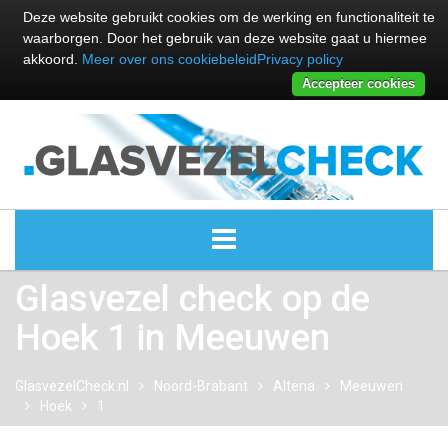
Deze website gebruikt cookies om de werking en functionaliteit te
waarborgen. Door het gebruik van deze website gaat u hiermee
akkoord.
Meer over ons cookiebeleid
Privacy policy
Accepteer cookies
Glasvezel check op de
ALLE GLASVEZEL PROVIDERS
Hoek 1 in Meeuwen
GLASVEZEL PROVIDERS
GlasvezelCheck.nl
Noord-Brabant
Altena
Meeuwen
KABEL INTERNET PROVIDERS
Hoek
1
GLASVEZEL ALTERNATIEVEN