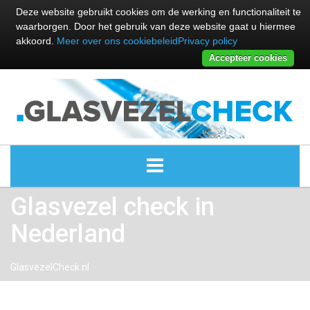
Deze website gebruikt cookies om de werking en functionaliteit te
waarborgen. Door het gebruik van deze website gaat u hiermee
akkoord.
Meer over ons cookiebeleid
Privacy policy
Accepteer cookies
Glasvezel check in
ALLE GLASVEZEL PROVIDERS
Nederland
GLASVEZEL PROVIDERS
GlasvezelCheck.nl
KABEL INTERNET PROVIDERS
GLASVEZEL ALTERNATIEVEN